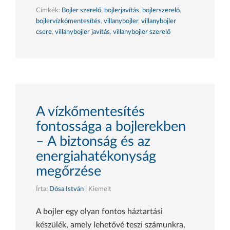
Címkék:
Bojler szerelő
,
bojlerjavítás
,
bojlerszerelő
,
bojlervízkőmentesítés
,
villanybojler
,
villanybojler
csere
,
villanybojler javítás
,
villanybojler szerelő
A vízkőmentesítés
fontossága a bojlerekben
– A biztonság és az
energiahatékonyság
megőrzése
Írta:
Dósa István
| Kiemelt
A bojler egy olyan fontos háztartási
készülék, amely lehetővé teszi számunkra,