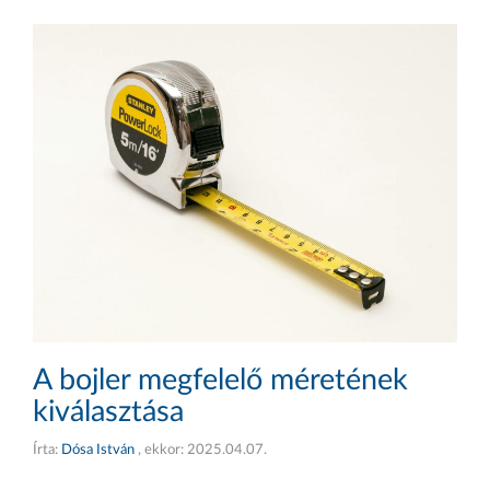
A bojler megfelelő méretének
kiválasztása
Írta:
Dósa István
, ekkor:
2025.04.07.