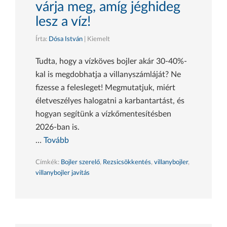
várja meg, amíg jéghideg
lesz a víz!
Írta:
Dósa István
| Kiemelt
Tudta, hogy a vízköves bojler akár 30-40%-
kal is megdobhatja a villanyszámláját? Ne
fizesse a felesleget! Megmutatjuk, miért
életveszélyes halogatni a karbantartást, és
hogyan segítünk a vízkőmentesítésben
2026-ban is.
…
Tovább
Címkék:
Bojler szerelő
,
Rezsicsökkentés
,
villanybojler
,
villanybojler javítás