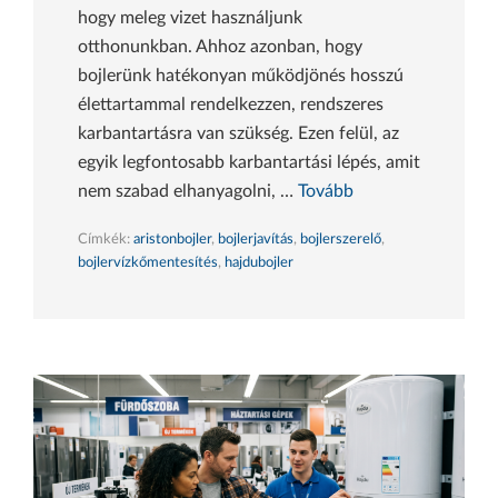
hogy meleg vizet használjunk
otthonunkban. Ahhoz azonban, hogy
bojlerünk hatékonyan működjönés hosszú
élettartammal rendelkezzen, rendszeres
karbantartásra van szükség. Ezen felül, az
egyik legfontosabb karbantartási lépés, amit
nem szabad elhanyagolni, …
Tovább
Címkék:
aristonbojler
,
bojlerjavítás
,
bojlerszerelő
,
bojlervízkőmentesítés
,
hajdubojler