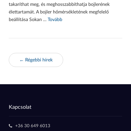
takaríthat meg, és meghosszabbíthatja bojlerének
élettartamát. A bojler hőmérsékletének megfelelő
beállítása Sokan …
Tovább
← Régebbi hírek
Kapcsolat
+36 30 649 6013