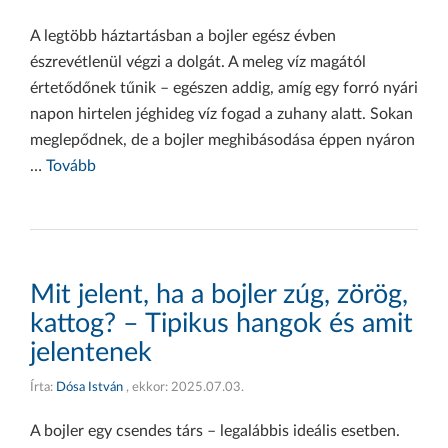
A legtöbb háztartásban a bojler egész évben
észrevétlenül végzi a dolgát. A meleg víz magától
értetődőnek tűnik – egészen addig, amíg egy forró nyári
napon hirtelen jéghideg víz fogad a zuhany alatt. Sokan
meglepődnek, de a bojler meghibásodása éppen nyáron
…
Tovább
Mit jelent, ha a bojler zúg, zörög,
kattog? – Tipikus hangok és amit
jelentenek
Írta:
Dósa István
, ekkor:
2025.07.03.
A bojler egy csendes társ – legalábbis ideális esetben.