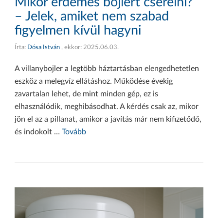
Mikor érdemes bojlert cserélni?
– Jelek, amiket nem szabad
figyelmen kívül hagyni
Írta:
Dósa István
, ekkor:
2025.06.03.
A villanybojler a legtöbb háztartásban elengedhetetlen
eszköz a melegvíz ellátáshoz. Működése évekig
zavartalan lehet, de mint minden gép, ez is
elhasználódik, meghibásodhat. A kérdés csak az, mikor
jön el az a pillanat, amikor a javítás már nem kifizetődő,
és indokolt …
Tovább