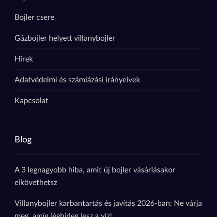
Bojler csere
Gázbojler helyett villanybojler
Hírek
Adatvédelmi és számlázási irányelvek
Kapcsolat
Blog
A 3 legnagyobb hiba, amit új bojler vásárlásakor
elkövethetsz
Villanybojler karbantartás és javítás 2026-ban: Ne várja
meg, amíg jéghideg lesz a víz!