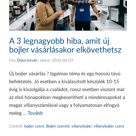
A 3 legnagyobb hiba, amit új
bojler vásárlásakor elkövethetsz
Írta:
Dósa István
, ekkor:
2026.06.03.
Új bojler vásárlás ? Izgalmas téma és egy hosszú távú
befektetés. Jó esetben a kiválasztott készülék 10-15
évig is kiszolgálja a családot, rossz esetben viszont már
az első hónapokban megkeserítheti a mindennapokat a
magas villanyszámlával vagy a folyamatosan elfogyó
meleg …
Tovább
Címkék:
bojler csere
,
Bojler szerelő
,
villanybojler
,
villanybojler csere