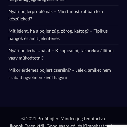
Nyári bojlerproblémák – Miért most robban le a
készüléked?
Mit jelent, ha a bojler zúg, zörög, kattog? – Tipikus
hangok és amit jelentenek
Nyári bojlerhasználat – Kikapcsolni, takarékra állítani
vagy működtetni?
Mikor érdemes bojlert cserélni? – Jelek, amiket nem
szabad figyelmen kívül hagyni
© 2021 Profibojler. Minden jog fenntartva.
Ikonok
Freepik
től,
Good Ware
-től és
Kiranshastry
tól a