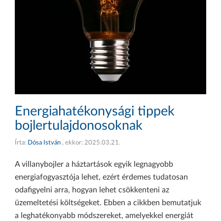
Energiahatékonysági tippek
bojlertulajdonosoknak
Írta:
Dósa István
, ekkor:
2025.03.21.
A villanybojler a háztartások egyik legnagyobb
energiafogyasztója lehet, ezért érdemes tudatosan
odafigyelni arra, hogyan lehet csökkenteni az
üzemeltetési költségeket. Ebben a cikkben bemutatjuk
a leghatékonyabb módszereket, amelyekkel energiát