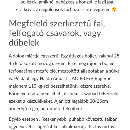
bojlerek, amiknél nehézkes a konzol le lazítása.
a kreatív megoldások tárháza szinte végtelen
Megfelelő szerkezetű fal,
felfogató csavarok, vagy
dűbelek
A dolog miértje egyszerű. Egy átlagos bojler, valahol 25-
45 kiló között mozog üresen, Erre még rájön a bojler
térfogatának megfelelő, megtöltött állapotában a súlya
is. Például, egy Hajdu Aquastic AQ 80 ErP Bojlernél,
majdnem 110 kg-ról beszélhetünk, készre szerelve.
Bármilyen falra nem lehet , és nem is szabad felszerelni
ezeket a készülékeket. Ajánlott legalább 20-25cm
átmérőjű tégla, betonfalra telepíteni.
Egyéb esetben , (keskenyebb, puhább kövezetű falban,
úgynevezett , lapolást kell alkalmazni, a biztos tartás