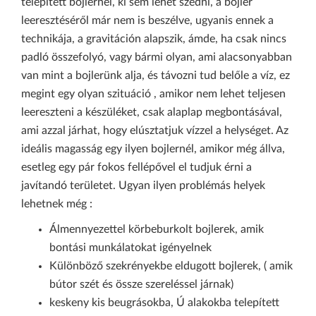
telepített bojlernél, ki sem lehet szedni, a bojler
leeresztéséről már nem is beszélve, ugyanis ennek a
technikája, a gravitáción alapszik, ámde, ha csak nincs
padló összefolyó, vagy bármi olyan, ami alacsonyabban
van mint a bojlerünk alja, és távozni tud belőle a víz, ez
megint egy olyan szituáció , amikor nem lehet teljesen
leereszteni a készüléket, csak alaplap megbontásával,
ami azzal járhat, hogy elúsztatjuk vízzel a helységet. Az
ideális magasság egy ilyen bojlernél, amikor még állva,
esetleg egy pár fokos fellépővel el tudjuk érni a
javítandó területet. Ugyan ilyen problémás helyek
lehetnek még :
Álmennyezettel körbeburkolt bojlerek, amik
bontási munkálatokat igényelnek
Különböző szekrényekbe eldugott bojlerek, ( amik
bútor szét és össze szereléssel járnak)
keskeny kis beugrásokba, Ú alakokba telepített