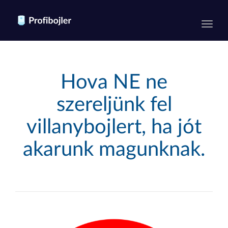
Toggl
Hova NE ne
szereljünk fel
villanybojlert, ha jót
akarunk magunknak.