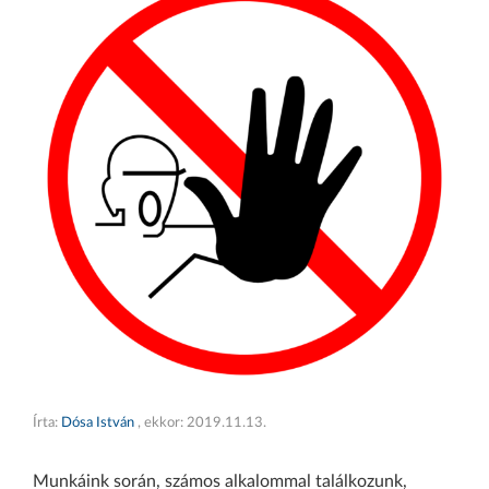
Írta:
Dósa István
, ekkor:
2019.11.13.
Munkáink során, számos alkalommal találkozunk,