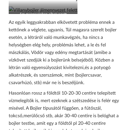
4m magasságban elhelyezett
villanybojler, fix álmennyezet felett.
Az egyik leggyakrabban elkövetett probléma ennek a
kettőnek a véglete, ugyanis, Túl magasra szerelt bojler
esetén, a létráról való munkavégzés, ha nincs a
helységben elég hely, problémás lehet, a le és fel
mászkálás, Vödör vagy edény megtartását (amibe a
vízkövet szedjük ki a bojlerünk belsejéből). Közben a
létrán való egyensúlyozást kivitelezni,és a potyogó
alkatrészek, és szerszámok, mint (bojlercsavar,
csavarhúzó, stb) már ne is beszéljünk.
Hasonlóan rossz a földtől 10-20-30 centire telepített
vízmelegítők is, mert ezeknek a szétszedése is felér egy
misével. A Bojler típusától függően, a fűtőszál,
tokcső,merülőcső stb, akár 30-40 centire is belóghat a
bojler testbe, amit egy a földtől pl 20-40 centire