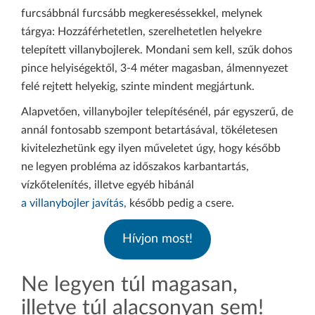
furcsábbnál furcsább megkereséssekkel, melynek
tárgya: Hozzáférhetetlen, szerelhetetlen helyekre
telepített villanybojlerek. Mondani sem kell, szűk dohos
pince helyiségektől, 3-4 méter magasban, álmennyezet
felé rejtett helyekig, szinte mindent megjártunk.
Alapvetően, villanybojler telepítésénél, pár egyszerű, de
annál fontosabb szempont betartásával, tökéletesen
kivitelezhetünk egy ilyen műveletet úgy, hogy később
ne legyen probléma az időszakos karbantartás,
vízkőtelenítés, illetve egyéb hibánál
a villanybojler javítás,
később pedig a csere.
Hívjon most!
Ne legyen túl magasan,
illetve túl alacsonyan sem!