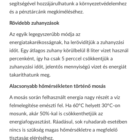
segítségével hozzájárulhatunk a környezetvédelemhez
és a pénztárcánk megkíméléséhez.
Rövidebb zuhanyzások
Az egyik legegyszerűbb módja az
energiatakarékosságnak, ha lerövidítjük a zuhanyzási
időt. Egy átlagos zuhany körülbelül 8 liter vizet használ
percenként, így ha csak 5 perccel csökkentjük a
zuhanyzási időt, jelentős mennyiségű vizet és energiát
takaríthatunk meg.
Alacsonyabb hőmérsékleten történő mosás
A mosás során felhasznált energia nagy részét a víz
felmelegítése emészti fel. Ha 60°C helyett 30°C-on
mosunk, akár 50%-kal is csökkenthetjük az
energiafogyasztást. Ráadásul, sok ruhadarab esetében
nincs is szükség magas hőmérsékletre a megfelelő
tisztaság eléréséhez.