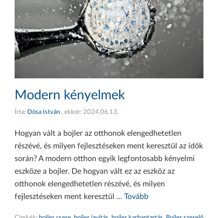
Modern kényelmek
Írta:
Dósa István
, ekkor:
2024.06.13.
Hogyan vált a bojler az otthonok elengedhetetlen
részévé, és milyen fejlesztéseken ment keresztül az idők
során? A modern otthon egyik legfontosabb kényelmi
eszköze a bojler. De hogyan vált ez az eszköz az
otthonok elengedhetetlen részévé, és milyen
fejlesztéseken ment keresztül …
Tovább
Címkék:
bojler csere
,
bojler javítás
,
bojler karbantartás
,
Bojler szerelő