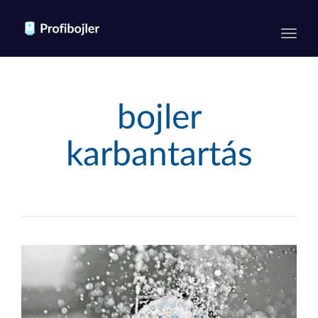
Toggl
bojler
karbantartás