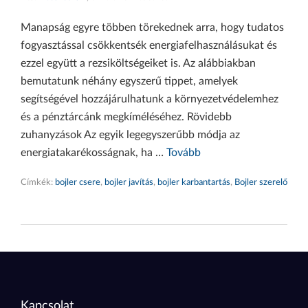
Manapság egyre többen törekednek arra, hogy tudatos
fogyasztással csökkentsék energiafelhasználásukat és
ezzel együtt a rezsiköltségeiket is. Az alábbiakban
bemutatunk néhány egyszerű tippet, amelyek
segítségével hozzájárulhatunk a környezetvédelemhez
és a pénztárcánk megkíméléséhez. Rövidebb
zuhanyzások Az egyik legegyszerűbb módja az
energiatakarékosságnak, ha …
Tovább
Címkék:
bojler csere
,
bojler javítás
,
bojler karbantartás
,
Bojler szerelő
Kapcsolat